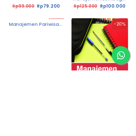
Rp99.000
Rp79.200
Rp125.000
Rp100.000
-20%
-20%
Manajemen Pariwisata
Manajemen Pendidikan: Strategi Dan Implementasi
Rp128.000
Rp102.400
Rp85.000
Rp68.000
-20%