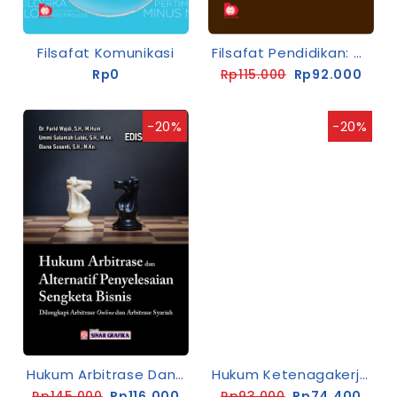
Filsafat Komunikasi
Filsafat Pendidikan: Dasar Teoretis Dan Aplikasinya Dalam Praktik Pendidikan Modern
Rp0
Rp115.000
Rp92.000
-20%
-20%
Hukum Arbitrase Dan Alternatif Penyelesaian Sengketa (Dilengkapi Arbitrase Online Dan Arbitrase Syariah) Edisi Kedua
Hukum Ketenagakerjaan
Rp145.000
Rp116.000
Rp93.000
Rp74.400