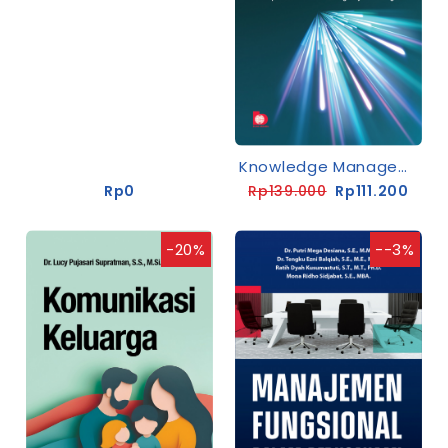
Keuangan Kewirausahaan: Entrepreneurial Finance
Knowledge Management: Konsep Dasar Dan Perkembangannya Di Era Digital
Rp0
Rp139.000
Rp111.200
-20%
--3%