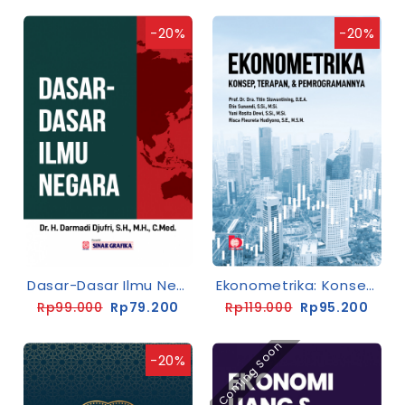
-20%
-20%
Dasar-Dasar Ilmu Negara
Ekonometrika: Konsep, Terapan, Dan Pemrogramannya
Rp99.000
Rp79.200
Rp119.000
Rp95.200
Coming Soon
-20%