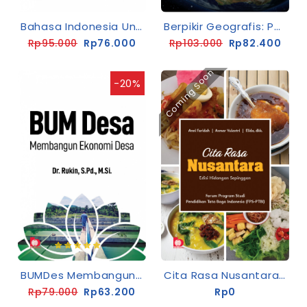
Bahasa Indonesia Untuk Perguruan Tinggi: Berpikir Kritis Dan Komunikasi Ilmiah Berbasis Projek
Berpikir Geografis: Pengantar Geografi
Rp95.000
Rp76.000
Rp103.000
Rp82.400
Coming Soon
-20%
BUMDes Membangun Ekonomi Desa
Cita Rasa Nusantara : Edisi Hidangan Sepinggan
Rp79.000
Rp63.200
Rp0