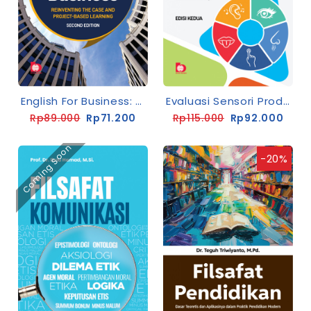
English For Business: Reinventing The Case And Project-Based Learning Second Edition
Evaluasi Sensori Produk Pangan (Edisi Kedua)
Rp89.000
Rp71.200
Rp115.000
Rp92.000
Coming Soon
-20%