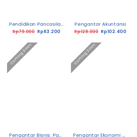
Pendidikan Pancasila Di Perguruan Tinggi: Paradigma Baru Dalam Menanamkan Nilai Bangsa
Pengantar Akuntansi
Rp79.000
Rp63.200
Rp128.000
Rp102.400
Coming Soon
Coming Soon
Pengantar Bisnis: Panduan Dasar Dunia Bisnis
Pengantar Ekonomi Mikro