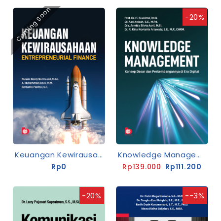
Coming Soon
-20%
Keuangan Kewirausahaan: Entrepreneurial Finance
Knowledge Management: Konsep Dasar Dan Perkembangannya Di Era Digital
Rp0
Rp139.000
Rp111.200
-20%
--3%