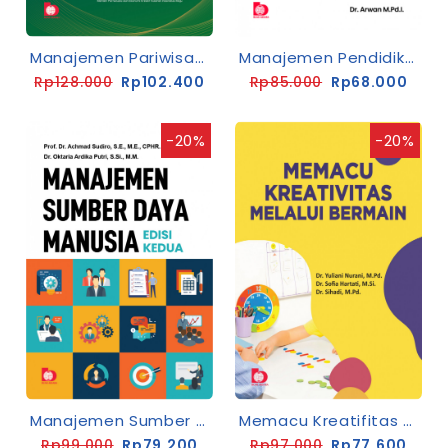
Manajemen Pariwisata
Manajemen Pendidikan: Strategi Dan Implementasi
Rp128.000
Rp102.400
Rp85.000
Rp68.000
-20%
-20%
Manajemen Sumber Daya Manusia Edisi Kedua
Memacu Kreatifitas Melalui Bermain Pembelajaran Anak Usia Dini
Rp99.000
Rp79.200
Rp97.000
Rp77.600