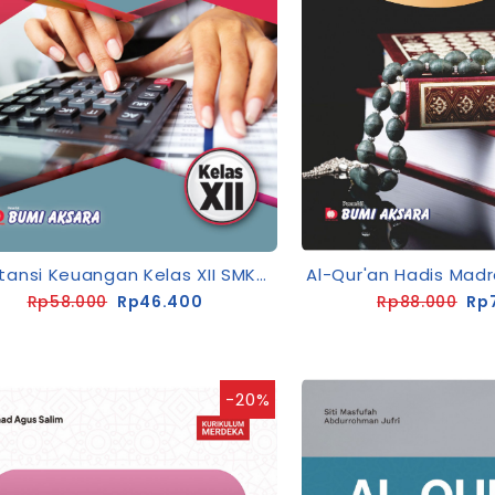
Akuntansi Keuangan Kelas XII SMK-C3 [K13-Rev]
Rp58.000
Rp46.400
Rp88.000
Rp
-20%