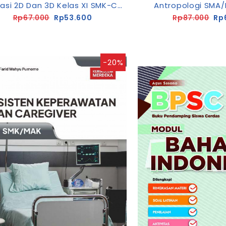
Animasi 2D Dan 3D Kelas XI SMK-C3 [K13-Rev]
Antropologi SMA/
Rp67.000
Rp53.600
Rp87.000
Rp
-20%