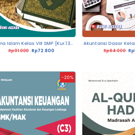
Agama Islam Kelas VIII SMP [Kur.13-Rev]
Rp91.000
Rp72.800
Rp64.000
Rp
-20%