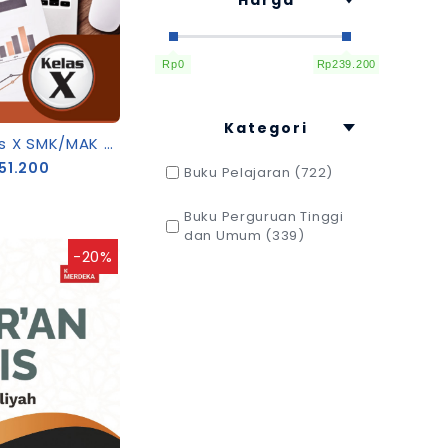
Harga
Rp0
Rp239.200
Kategori
Akuntansi Dasar Kelas X SMK/MAK [K13-Rev]
51.200
Buku Pelajaran (722)
Buku Perguruan Tinggi
dan Umum (339)
-20%