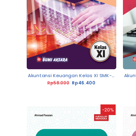
Akuntansi Keuangan Kelas XI SMK-C3 [K13-Rev]
Rp58.000
Rp46.400
-20%