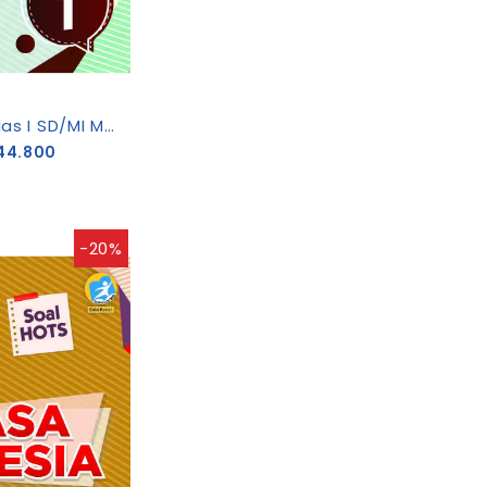
Bahasa Indonesia Kelas I SD/MI Modul BPSC [K13-Rev]
44.800
-20%