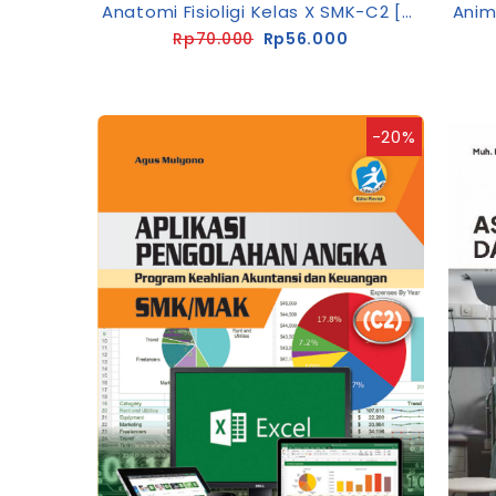
Anatomi Fisioligi Kelas X SMK-C2 [K13-Rev]
Rp70.000
Rp56.000
-20%