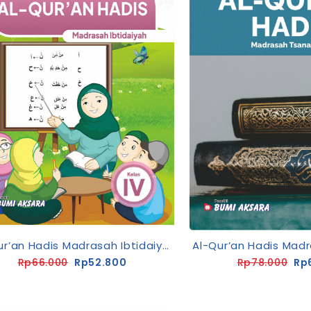
Al-Qur’an Hadis Madrasah Ibtidaiyah Kelas IV
Rp66.000
Rp52.800
Rp78.000
Rp