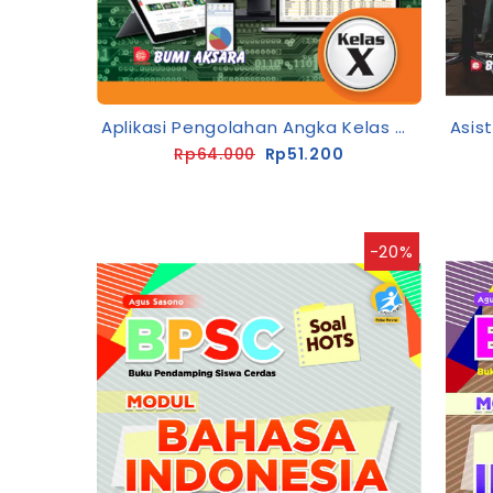
Aplikasi Pengolahan Angka Kelas X SMK/MAK [K13-Rev]
Rp64.000
Rp51.200
-20%