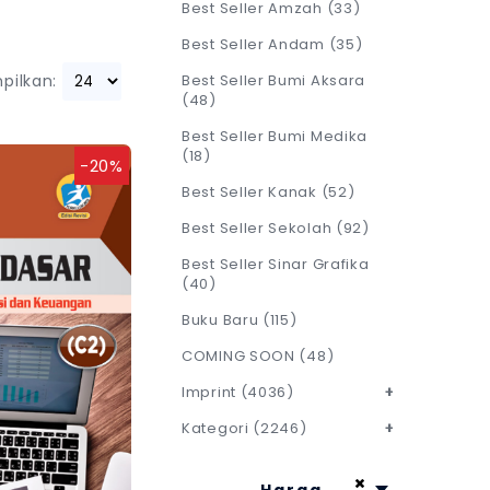
Best Seller Amzah
(33)
Best Seller Andam
(35)
pilkan:
Best Seller Bumi Aksara
(48)
Best Seller Bumi Medika
(18)
-20%
Best Seller Kanak
(52)
Best Seller Sekolah
(92)
Best Seller Sinar Grafika
(40)
Buku Baru
(115)
COMING SOON
(48)
Imprint
(4036)
+
Kategori
(2246)
+