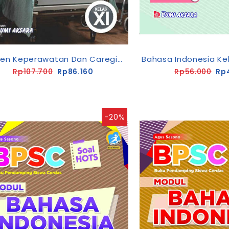
Asisten Keperawatan Dan Caregiver SMK/MAK Kelas XI
Rp107.700
Rp86.160
Rp56.000
Rp
-20%