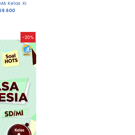
MA Kelas XI
69.600
-20%