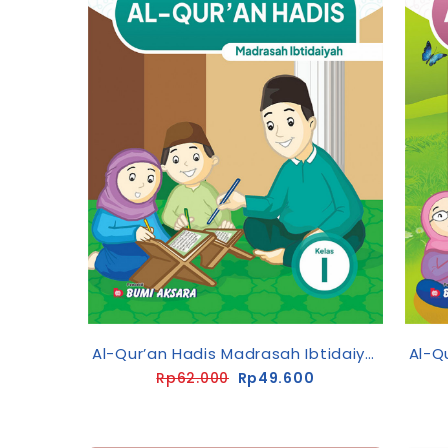
Al-Qur’an Hadis Madrasah Ibtidaiyah Kelas I
Rp62.000
Rp49.600