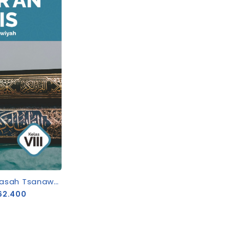
Al-Qur’an Hadis Madrasah Tsanawiyah Kelas VIII
62.400