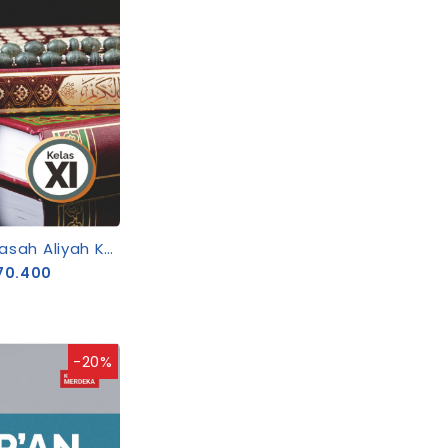
Al-Qur'an Hadis Madrasah Aliyah Kelas XI
70.400
-20%