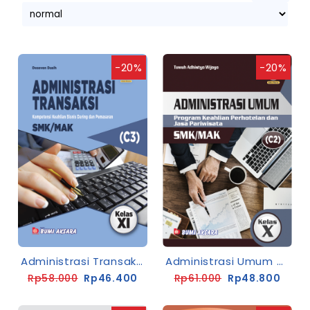
-20%
-20%
Administrasi Transaksi Kelas XI SMK-C3 [K13-Rev]
Administrasi Umum Kelas X SMK-C2 [K13-Rev]
Rp58.000
Rp46.400
Rp61.000
Rp48.800