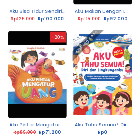
Aku Bisa Tidur Sendiri (I Can Sleep Alone)
Aku Makan Dengan Lahap
Rp125.000
Rp100.000
Rp115.000
Rp92.000
Coming Soon
-20%
Aku Pintar Mengatur Uang
Aku Tahu Semua!: Diri Dan Lingkunganku
Rp89.000
Rp71.200
Rp0