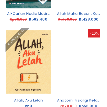
Al-Qur’an Hadis Madrasah Tsanawiyah Kelas VIII
Allah Maha Besar : Kumpulan 30 Cerita Kebesaran Allah Swt.
Rp78.000
Rp62.400
Rp160.000
Rp128.000
Coming Soon
-20%
Allah, Aku Lelah
Anatomi Fisioligi Kelas X SMK-C2 [K13-Rev]
Rp0
Rp70.000
Rp56.000