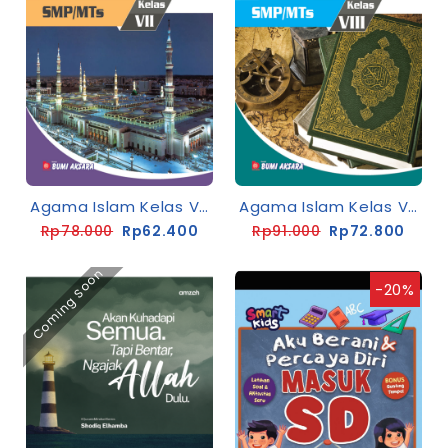
Agama Islam Kelas VII SMP [Kur.13-Rev]
Agama Islam Kelas VIII SMP [Kur.13-Rev]
Rp78.000
Rp62.400
Rp91.000
Rp72.800
Coming Soon
-20%