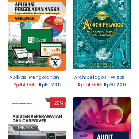
Aplikasi Pengolahan Angka Kelas X SMK/MAK [K13-Rev]
Archipelagos : Wizarding School In Nusantara (Extended Edition)
Rp64.000
Rp51.200
Rp114.000
Rp91.200
-20%