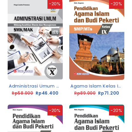
-20%
-20%
Administrasi Umum Kelas X SMK/MAK [K13-Rev]
Agama Islam Kelas IX SMP [Kur.13-Rev]
Rp58.000
Rp46.400
Rp89.000
Rp71.200
-20%
-20%