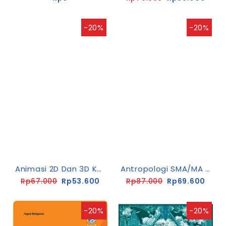
-20%
-20%
Animasi 2D Dan 3D Kelas XI SMK-C3 [K13-Rev]
Antropologi SMA/MA Kelas XI
Rp67.000
Rp53.600
Rp87.000
Rp69.600
-20%
-20%