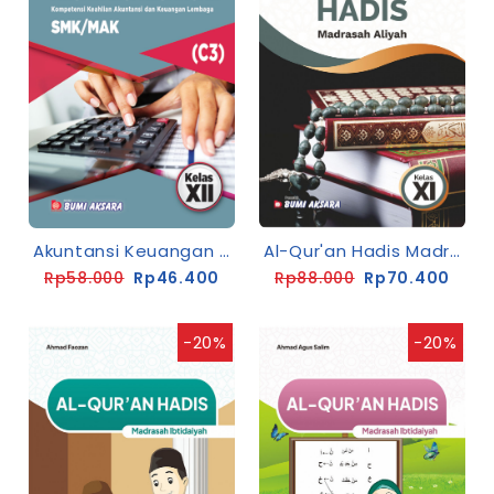
Akuntansi Keuangan Kelas XII SMK-C3 [K13-Rev]
Al-Qur'an Hadis Madrasah Aliyah Kelas XI
Rp58.000
Rp46.400
Rp88.000
Rp70.400
-20%
-20%