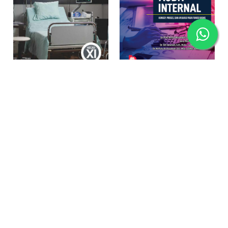
Asisten Keperawatan Dan Caregiver SMK/MAK Kelas XI
Audit Internal: Konsep, Proses, Dan Aplikasi Pada Fungsi Bisnis
Rp107.700
Rp86.160
Rp0
-20%
-20%