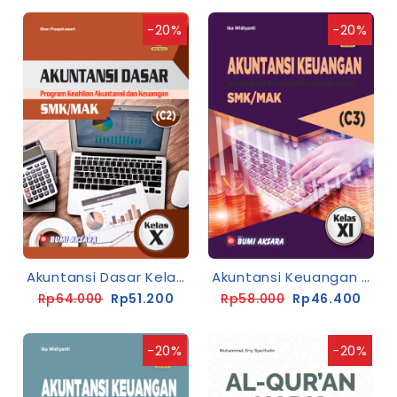
-20%
-20%
Akuntansi Dasar Kelas X SMK/MAK [K13-Rev]
Akuntansi Keuangan Kelas XI SMK-C3 [K13-Rev]
Rp64.000
Rp51.200
Rp58.000
Rp46.400
-20%
-20%